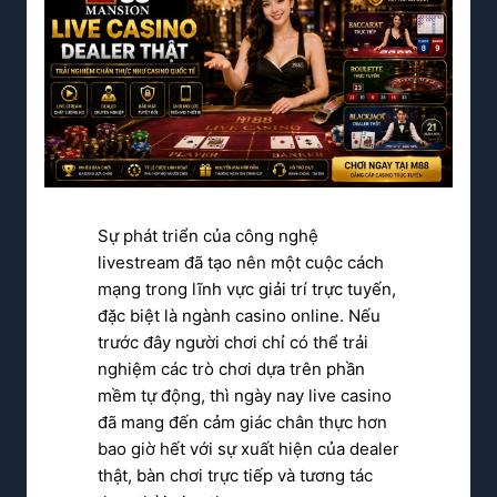
Sự phát triển của công nghệ
livestream đã tạo nên một cuộc cách
mạng trong lĩnh vực giải trí trực tuyến,
đặc biệt là ngành casino online. Nếu
trước đây người chơi chỉ có thể trải
nghiệm các trò chơi dựa trên phần
mềm tự động, thì ngày nay live casino
đã mang đến cảm giác chân thực hơn
bao giờ hết với sự xuất hiện của dealer
thật, bàn chơi trực tiếp và tương tác