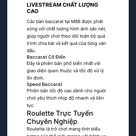
LIVESTREAM CHẤT LƯỢNG
CAO
Các bàn baccarat tại M88 được phát
sóng với chất lượng hình ảnh sắc nét,
giúp người chơi theo dõi toàn bộ quá
trình chia bài và kết quả của từng ván
đấu.
Baccarat Cổ Điển
Đây là phiên bản phổ biến nhất với
giao diện quen thuộc và tốc độ xử lý
ổn định.
Speed Baccarat
Phiên bản tốc độ cao dành cho người
chơi yêu thích nhịp độ nhanh và liên
tục.
Roulette Trực Tuyến
Chuyên Nghiệp
Roulette là trò chơi mang tính biểu