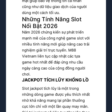
mật giúp bảo vệ thông tin cá nhân
cũng như dữ liệu giao dịch của người
dùng một cách tối ưu.
Những Tính Năng Slot
Nổi Bật 2026
Năm 2026 chứng kiến sự phát triển
mạnh mẽ của công nghệ game slot với
nhiều tính năng mới giúp nâng cao trải
nghiệm giải trí trực tuyến. M88
Vietnam liên tục cập nhật các tựa
game hot nhất để đáp ứng nhu cầu
ngày càng cao của cộng đồng người
chơi.
JACKPOT TÍCH LŨY KHỔNG LỒ
Slot jackpot tích lũy là một trong
những dòng game được yêu thích nhất
nhờ khả năng mang lại phần thưởng
cực lớn chỉ với một lần quay may mắn.