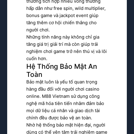
thường tích hợp nhiều vòng thưởng
hấp dẫn như free spin, wild multiplier,
bonus game và jackpot event giúp
tăng thêm cơ hội chiến thắng cho
người chơi.
Những tính năng này không chỉ gia
tăng giá trị giải trí mà còn giúp trải
nghiệm chơi game trở nên thú vị và lôi
cuốn hơn.
Hệ Thống Bảo Mật An
Toàn
Bảo mật luôn là yếu tố quan trọng
hàng đầu đối với người chơi casino
online. M88 Vietnam sử dụng công
nghệ mã hóa tiên tiến nhằm đảm bảo
mọi dữ liệu cá nhân và giao dịch tài
chính đều được bảo vệ an toàn.
Nhờ hệ thống bảo mật hiện đại, người
dùng có thể yên tâm trải nghiệm game