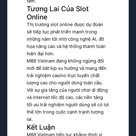
tâm.
Tương Lai Của Slot
Online
Thị trường slot online được dự đoán
sẽ tiếp tục phát triển mạnh trong
những năm tới nhờ công nghệ AI, đồ
họa nâng cao và hệ thống thanh toán
hiện đại hơn.
M88 Vietnam đang không ngừng đổi
mới để bắt kịp xu hướng và mang đến
trải nghiệm casino trực tuyến chất
lượng cao cho người dùng toàn cầu.
Với sự gia tăng của người chơi di động
và internet tốc độ cao, các nền tảng
tối ưu trải nghiệm người dùng sẽ có lợi
thế lớn trong cuộc cạnh tranh tương
lai.
Kết Luận
M88 Vietnam tiếp tục khẳng định vị