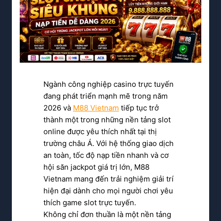
Ngành công nghiệp casino trực tuyến
đang phát triển mạnh mẽ trong năm
2026 và
M88 Vietnam
tiếp tục trở
thành một trong những nền tảng slot
online được yêu thích nhất tại thị
trường châu Á. Với hệ thống giao dịch
an toàn, tốc độ nạp tiền nhanh và cơ
hội săn jackpot giá trị lớn, M88
Vietnam mang đến trải nghiệm giải trí
hiện đại dành cho mọi người chơi yêu
thích game slot trực tuyến.
Không chỉ đơn thuần là một nền tảng