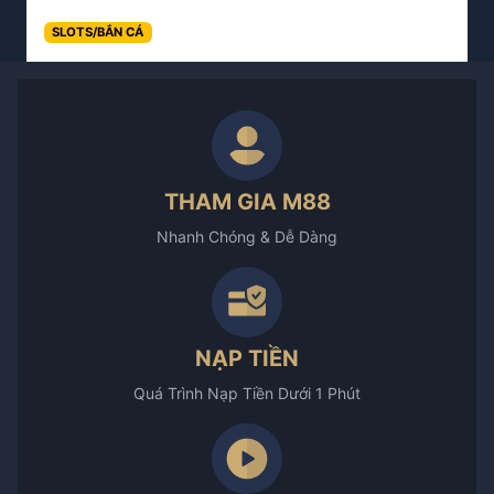
SLOTS/BẮN CÁ
THAM GIA M88
Nhanh Chóng & Dễ Dàng
NẠP TIỀN
Quá Trình Nạp Tiền Dưới 1 Phút