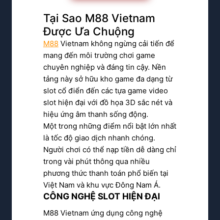
Tại Sao M88 Vietnam
Được Ưa Chuộng
M88
Vietnam không ngừng cải tiến để
mang đến môi trường chơi game
chuyên nghiệp và đáng tin cậy. Nền
tảng này sở hữu kho game đa dạng từ
slot cổ điển đến các tựa game video
slot hiện đại với đồ họa 3D sắc nét và
hiệu ứng âm thanh sống động.
Một trong những điểm nổi bật lớn nhất
là tốc độ giao dịch nhanh chóng.
Người chơi có thể nạp tiền dễ dàng chỉ
trong vài phút thông qua nhiều
phương thức thanh toán phổ biến tại
Việt Nam và khu vực Đông Nam Á.
CÔNG NGHỆ SLOT HIỆN ĐẠI
M88 Vietnam ứng dụng công nghệ