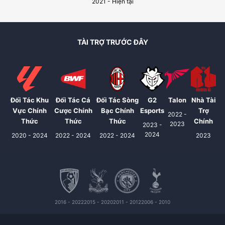
2021 - Hiện tại
TÀI TRỢ TRƯỚC ĐÂY
Đối Tác Khu
Đối Tác Cá
Đối Tác Sòng
G2
Talon
Nhà Tài
Vực Chính
Cược Chính
Bạc Chính
Esports
Trợ
2022 -
Thức
Thức
Thức
Chính
2023
2023 -
2024
2020 - 2024
2022 - 2024
2022 - 2024
2023
2016 - 2022
2015 - 2020
2011 - 2012
2006 - 2010