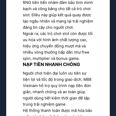
RNG tiên tiến nhằm đảm bảo tính minh
bạch và công bằng cho tất cả trò chơi
slot. Điều này giúp kết quả quay được
tạo ngẫu nhiên và mang lại trải nghiệm
đáng tin cậy cho người chơi.
Ngoài ra, các trò chơi slot còn được tối
ưu hóa với hình ảnh chất lượng cao,
hiệu ứng chuyển động mượt mà và
nhiều vòng thưởng hấp dẫn như free
spin, multiplier và bonus game.
NẠP TIỀN NHANH CHÓNG
Người chơi hiện đại luôn ưu tiên sự
tiện lợi và tốc độ trong giao dịch. M88
Vietnam hỗ trợ quy trình nạp tiền đơn
giản, nhanh chóng và an toàn giúp
người dùng tiết kiệm thời gian để tập
trung trải nghiệm game.
Hệ thống thanh toán được mã hóa bảo