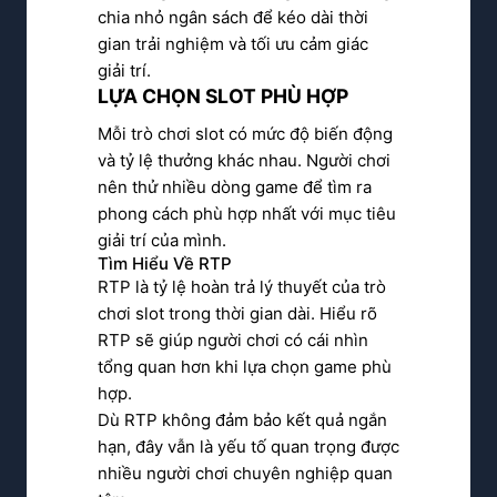
chia nhỏ ngân sách để kéo dài thời
gian trải nghiệm và tối ưu cảm giác
giải trí.
LỰA CHỌN SLOT PHÙ HỢP
Mỗi trò chơi slot có mức độ biến động
và tỷ lệ thưởng khác nhau. Người chơi
nên thử nhiều dòng game để tìm ra
phong cách phù hợp nhất với mục tiêu
giải trí của mình.
Tìm Hiểu Về RTP
RTP là tỷ lệ hoàn trả lý thuyết của trò
chơi slot trong thời gian dài. Hiểu rõ
RTP sẽ giúp người chơi có cái nhìn
tổng quan hơn khi lựa chọn game phù
hợp.
Dù RTP không đảm bảo kết quả ngắn
hạn, đây vẫn là yếu tố quan trọng được
nhiều người chơi chuyên nghiệp quan