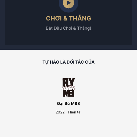
CHƠI & THẮNG
Bắt Đầu Chơi & Thắng!
TỰ HÀO LÀ ĐỐI TÁC CỦA
Đại Sứ M88
2022 - Hiện tại