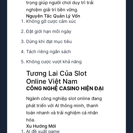
trọng giúp người chơi duy trì trải
nghiệm giải trí bền vững.
Nguyên Tắc Quản Lý Vốn
Không gỡ cược cảm xúc
Đặt giới hạn mỗi ngày
Dừng khi đạt mục tiêu
Tách riêng ngân sách
Không cược vượt khả năng
Tương Lai Của Slot
Online Việt Nam
CÔNG NGHỆ CASINO HIỆN ĐẠI
Ngành công nghiệp slot online đang
phát triển với AI thông minh, thanh
toán nhanh và trải nghiệm cá nhân
hóa.
Xu Hướng Mới
AI đề xuất game