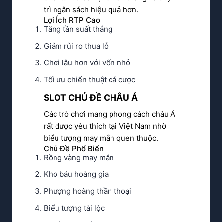
trì ngân sách hiệu quả hơn.
Lợi Ích RTP Cao
Tăng tần suất thắng
Giảm rủi ro thua lỗ
Chơi lâu hơn với vốn nhỏ
Tối ưu chiến thuật cá cược
SLOT CHỦ ĐỀ CHÂU Á
Các trò chơi mang phong cách châu Á
rất được yêu thích tại Việt Nam nhờ
biểu tượng may mắn quen thuộc.
Chủ Đề Phổ Biến
Rồng vàng may mắn
Kho báu hoàng gia
Phượng hoàng thần thoại
Biểu tượng tài lộc