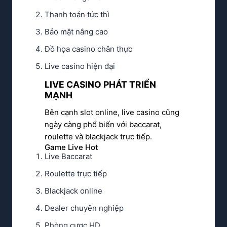
Thanh toán tức thì
Bảo mật nâng cao
Đồ họa casino chân thực
Live casino hiện đại
LIVE CASINO PHÁT TRIỂN
MẠNH
Bên cạnh slot online, live casino cũng
ngày càng phổ biến với baccarat,
roulette và blackjack trực tiếp.
Game Live Hot
Live Baccarat
Roulette trực tiếp
Blackjack online
Dealer chuyên nghiệp
Phòng cược HD