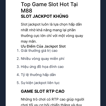
Top Game Slot Hot Tại
M88
SLOT JACKPOT KHỦNG
Slot jackpot luôn là lựa chọn hấp dẫn
nhất nhờ khả năng mang lại phần
thưởng cực lớn chỉ với một vòng quay
may mắn.
Ưu Điểm Của Jackpot Slot
Giải thưởng giá trị cao
Nhiều vòng quay miễn phí
Hiệu ứng đồ họa đỉnh cao
Tỷ lệ thưởng hấp dẫn
Sự kiện jackpot liên tục
GAME SLOT RTP CAO
Những trò chơi có RTP cao giúp người
chơi tối ưu cơ hội chiến thắng và duy