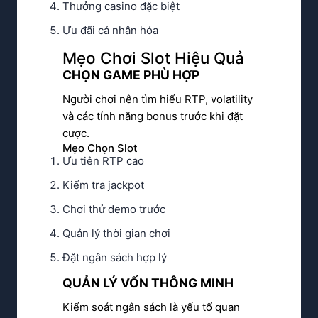
Thưởng casino đặc biệt
Ưu đãi cá nhân hóa
Mẹo Chơi Slot Hiệu Quả
CHỌN GAME PHÙ HỢP
Người chơi nên tìm hiểu RTP, volatility
và các tính năng bonus trước khi đặt
cược.
Mẹo Chọn Slot
Ưu tiên RTP cao
Kiểm tra jackpot
Chơi thử demo trước
Quản lý thời gian chơi
Đặt ngân sách hợp lý
QUẢN LÝ VỐN THÔNG MINH
Kiểm soát ngân sách là yếu tố quan