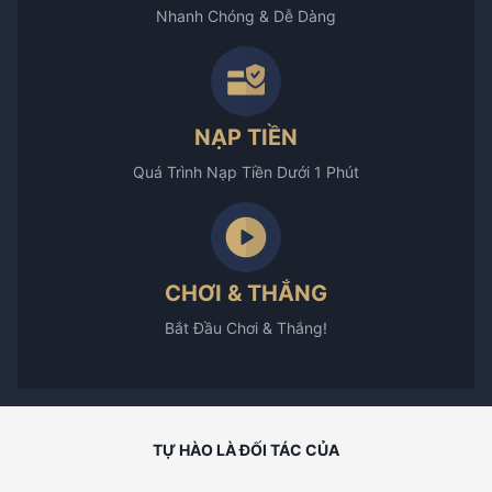
Nhanh Chóng & Dễ Dàng
NẠP TIỀN
Quá Trình Nạp Tiền Dưới 1 Phút
CHƠI & THẮNG
Bắt Đầu Chơi & Thắng!
TỰ HÀO LÀ ĐỐI TÁC CỦA