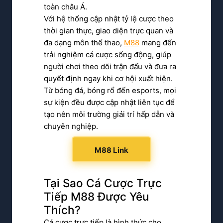
toàn châu Á.
Với hệ thống cập nhật tỷ lệ cược theo
thời gian thực, giao diện trực quan và
đa dạng môn thể thao,
M88
mang đến
trải nghiệm cá cược sống động, giúp
người chơi theo dõi trận đấu và đưa ra
quyết định ngay khi cơ hội xuất hiện.
Từ bóng đá, bóng rổ đến esports, mọi
sự kiện đều được cập nhật liên tục để
tạo nên môi trường giải trí hấp dẫn và
chuyên nghiệp.
M88 Link
Tại Sao Cá Cược Trực
Tiếp M88 Được Yêu
Thích?
Cá cược trực tiếp là hình thức cho