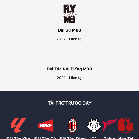
Đại Sứ M88
2022 - Hiện tại
Đối Tác Nổi Tiếng M88
2021 - Hiện tại
TÀI TRỢ TRƯỚC ĐÂY
Đối Tác Khu
Đối Tác Cá
Đối Tác Sòng
G2
Talon
Nhà Tài