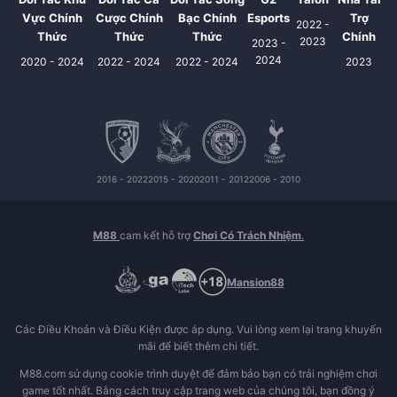
Vực Chính
Cược Chính
Bạc Chính
Esports
Trợ
2022 -
Thức
Thức
Thức
Chính
2023
2023 -
2024
2020 - 2024
2022 - 2024
2022 - 2024
2023
2016 - 2022
2015 - 2020
2011 - 2012
2006 - 2010
M88
cam kết hỗ trợ
Chơi Có Trách Nhiệm
.
Mansion88
Các Điều Khoản và Điều Kiện được áp dụng. Vui lòng xem lại trang khuyến
mãi để biết thêm chi tiết.
M88.com sử dụng cookie trình duyệt để đảm bảo bạn có trải nghiệm chơi
game tốt nhất. Bằng cách truy cập trang web của chúng tôi, bạn đồng ý