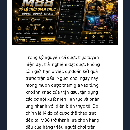
Trong kỷ nguyên cá cược trực tuyến
hiện đại, trải nghiệm đặt cược không
còn giới hạn ở việc dự đoán kết quả
trước trận đấu. Người chơi ngày nay
mong muốn được tham gia vào từng
khoảnh khắc của trận đấu, tận dụng
các cơ hội xuất hiện liên tục và phản
ứng nhanh với diễn biến thực tế. Đó
chính là lý do cá cược thể thao trực
tiếp tại M88 trở thành lựa chọn hàng
đầu của hàng triệu người chơi trên