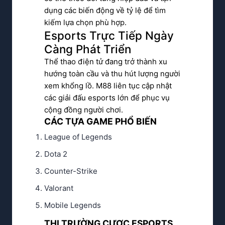
dụng các biến động về tỷ lệ để tìm
kiếm lựa chọn phù hợp.
Esports Trực Tiếp Ngày
Càng Phát Triển
Thể thao điện tử đang trở thành xu
hướng toàn cầu và thu hút lượng người
xem khổng lồ. M88 liên tục cập nhật
các giải đấu esports lớn để phục vụ
cộng đồng người chơi.
CÁC TỰA GAME PHỔ BIẾN
League of Legends
Dota 2
Counter-Strike
Valorant
Mobile Legends
THỊ TRƯỜNG CƯỢC ESPORTS