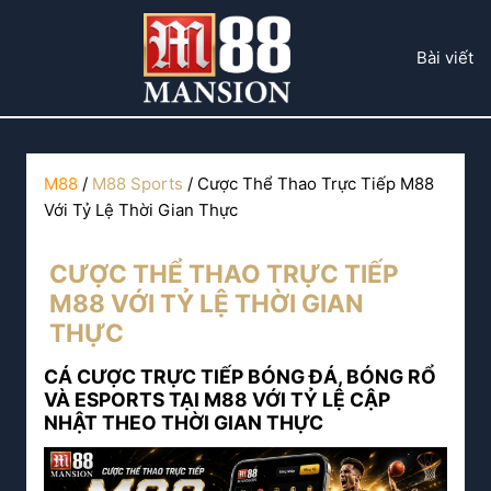
Bài viết
M88
/
M88 Sports
/
Cược Thể Thao Trực Tiếp M88
Với Tỷ Lệ Thời Gian Thực
CƯỢC THỂ THAO TRỰC TIẾP
M88 VỚI TỶ LỆ THỜI GIAN
THỰC
CÁ CƯỢC TRỰC TIẾP BÓNG ĐÁ, BÓNG RỔ
VÀ ESPORTS TẠI M88 VỚI TỶ LỆ CẬP
NHẬT THEO THỜI GIAN THỰC