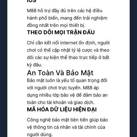
IOS
M88 hỗ trợ đầy đủ trên các hệ điều
hành phổ biến, mang đến trải nghiệm
đồng nhất trên mọi thiết bị.
THEO DÕI MỌI TRẬN ĐẤU
Chỉ cần kết nối internet ổn định, người
chơi có thể cập nhật tỷ lệ cược và theo
dõi các sự kiện thể thao trực tiếp ở bất
kỳ đâu.
An Toàn Và Bảo Mật
Bảo mật luôn là yếu tố quan trọng đối
với người chơi trực tuyến. M88 áp
dụng nhiều lớp bảo vệ để đảm bảo an
toàn cho tài khoản và giao dịch.
MÃ HÓA DỮ LIỆU HIỆN ĐẠI
Công nghệ bảo mật tiên tiến giúp bảo
vệ thông tin cá nhân và tài chính của
người dùng.